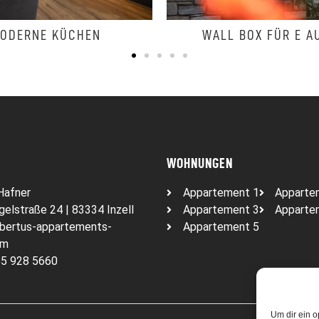
HEN
WALL BOX FÜR E AUTOS
WOHNUNGEN
Hafner
Appartement 1
Apparte
elstraße 24 | 83334 Inzell
Appartement 3
Apparte
bertus-appartements-
Appartement 5
om
5 928 5660
Um dir ein o