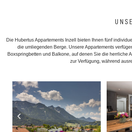
UNSE
AUSSTATTUNG & SERVICE
Unsere neu renovierten und stilvoll einger
Die Hubertus Appartements Inzell bieten Ihnen fünf individue
Appartements bieten Ihnen eine ruhige un
die umliegenden Berge. Unsere Appartements verfügen
mit atemberaubendem Bergpanorama.
Boxspringbetten und Balkone, auf denen Sie die herrliche A
zur Verfügung, während ausre