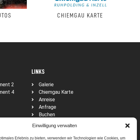
CHIEMGAU KARTE
PARK
LINKS
ment 2
Galerie
ment 4
Chiemgau Karte
Anreise
Anfrage
Buchen
Einwilligung verwalten
ptimales Erlebnis zu bieten, verwenden wir Technologien wie Cookies, um