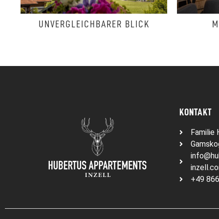
ERGLEICHBARER BLICK
MODERNE KÜC
KONTAKT
Familie 
Gamskog
info@hu
inzell.c
+49 866